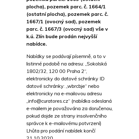
plocha), pozemek parc. č. 1664/1
(ostatní plocha), pozemek parc. č.
1667/1 (ovocný sad), pozemek
parc. č. 1667/3 (ovocný sad) vše v
k.ú. Zlín bude prodán nejvyšší
nabídce.
Nabídky se podávají písemně, a to v
listinné podobě na adresu: „Sokolská
1802/32, 120 00 Praha 2“,
elektronicky do datové schránky ID
datové schránky: „wbrcbje“ nebo
elektronicky na e-mailovou adresu
„info@curatores.cz“ (nabídka odeslaná
e-mailem je považována za doručenou,
pokud dojde ze strany insolvenčního
správce k e-mailovému potvrzení)
Lhůta pro podání nabídek končí
21.10.2020.