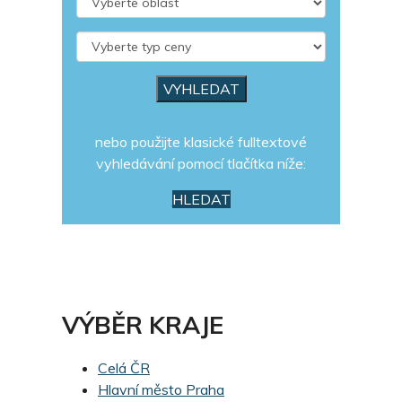
nebo použijte klasické fulltextové
vyhledávání pomocí tlačítka níže:
HLEDAT
VÝBĚR KRAJE
Celá ČR
Hlavní město Praha