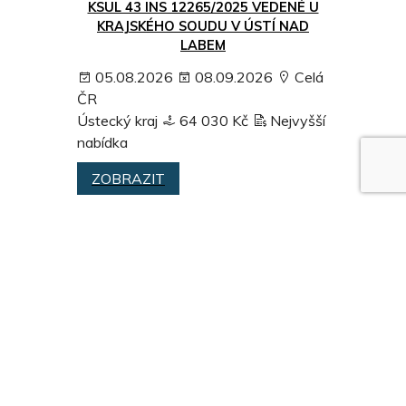
KSUL 43 INS 12265/2025 VEDENÉ U
KRAJSKÉHO SOUDU V ÚSTÍ NAD
LABEM
05.08.2026
08.09.2026
Celá
ČR
Ústecký kraj
64 030 Kč
Nejvyšší
nabídka
ZOBRAZIT
POZEMEK PARC. Č. 527/6 – ORNÁ
PŮDA
05.08.2026
01.02.2027
Středočeský kraj
Cena neuvedena
Nejvyšší nabídka
ZOBRAZIT