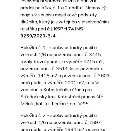
Insolvenční správce dlužníka nabízí k
prodeji položky č. 1 a 2 oddílu I. Nemovitý
majetek soupisu majetkové podstaty
dlužníka, který je zveřejněn v insolvenčním
rejstříku pod
č.j. KSPH 74 INS
3259/2020-B-4.
Položka č. 1 – spoluvlastnický podíl o
velikosti 1/6 na pozemku parc. č. 3445,
trvalý travní porost, o výměře 4215 m2,
pozemku parc. č. 3514, lesní pozemek o
výměře 1416 m2 a pozemku parc. č. 3603,
orná půda, o výměře 1001 m2, to vše
zapsáno u Katastrálního úřadu pro
Středočeský kraj, Katastrální pracoviště
Mělník, kat. úz. Ledčice, na LV 95
Položka č. 2 – spoluvlastnický podíl o
velikosti 1/6 na pozemku parc. č. 1597,
orná půda, o výměře 1994 m2, pozemku