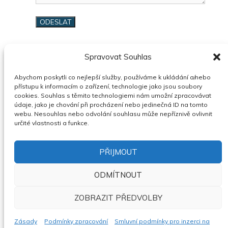
Spravovat Souhlas
Abychom poskytli co nejlepší služby, používáme k ukládání a/nebo
SOUVISEJÍCÍ INZERÁTY
přístupu k informacím o zařízení, technologie jako jsou soubory
cookies. Souhlas s těmito technologiemi nám umožní zpracovávat
údaje, jako je chování při procházení nebo jedinečná ID na tomto
webu. Nesouhlas nebo odvolání souhlasu může nepříznivě ovlivnit
určité vlastnosti a funkce.
BYT O DISPOZICI 3+1 V OBCI HORNÍ
PŘIJMOUT
MĚSTO, OKRES BRUNTÁL – PRODEJ PŘES
RK (VIZ. TEXT)
ODMÍTNOUT
10.08.2026
30.09.2026
ZOBRAZIT PŘEDVOLBY
Moravskoslezský kraj
Cena neuvedena
Nejvyšší nabídka
Zásady
Podmínky zpracování
Smluvní podmínky pro inzerci na