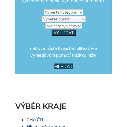
Vyhledávejte podle vybraných parametrů
nebo použijte klasické fulltextové
vyhledávání pomocí tlačítka níže:
HLEDAT
VÝBĚR KRAJE
Celá ČR
Hlavní město Praha