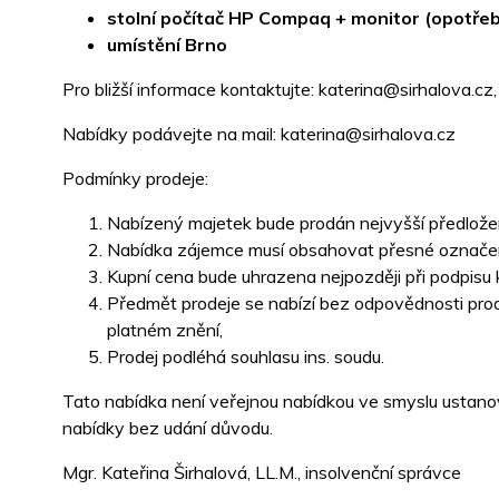
stolní počítač HP Compaq + monitor (opotře
umístění Brno
Pro bližší informace kontaktujte: katerina@sirhalova.cz
Nabídky podávejte na mail: katerina@sirhalova.cz
Podmínky prodeje:
Nabízený majetek bude prodán nejvyšší předlože
Nabídka zájemce musí obsahovat přesné označení 
Kupní cena bude uhrazena nejpozději při podpisu 
Předmět prodeje se nabízí bez odpovědnosti prod
platném znění,
Prodej podléhá souhlasu ins. soudu.
Tato nabídka není veřejnou nabídkou ve smyslu ustano
nabídky bez udání důvodu.
Mgr. Kateřina Širhalová, LL.M., insolvenční správce