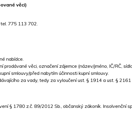
bované věci)
, tel. 775 113 702.
né nabídce.
prodávané věci, označení zájemce (název/jméno, IČ/RČ, sídlo/
kupní smlouvy/před nabytím účinnosti kupní smlouvy.
ávajícího za vady, tedy za vyloučení ust. § 1914 a ust. § 216
vení § 1780 z.č. 89/2012 Sb., občanský zákoník. Insolvenční 