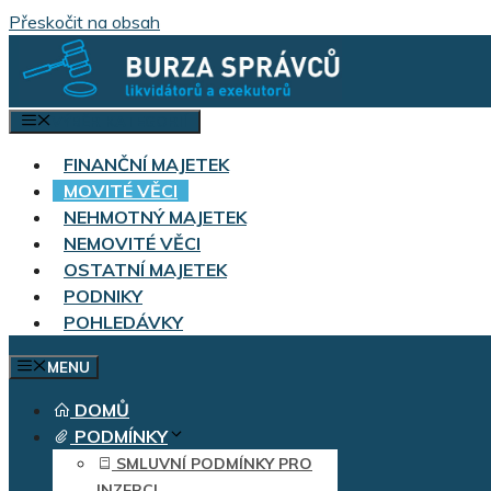
Přeskočit na obsah
VÝBĚR KATEGORIÍ
FINANČNÍ MAJETEK
MOVITÉ VĚCI
NEHMOTNÝ MAJETEK
NEMOVITÉ VĚCI
OSTATNÍ MAJETEK
PODNIKY
POHLEDÁVKY
MENU
DOMŮ
PODMÍNKY
SMLUVNÍ PODMÍNKY PRO
INZERCI