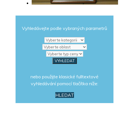
Vyhledávejte podle vybraných parametrů
nebo použijte klasické fulltextové
vyhledávání pomocí tlačítka níže:
HLEDAT