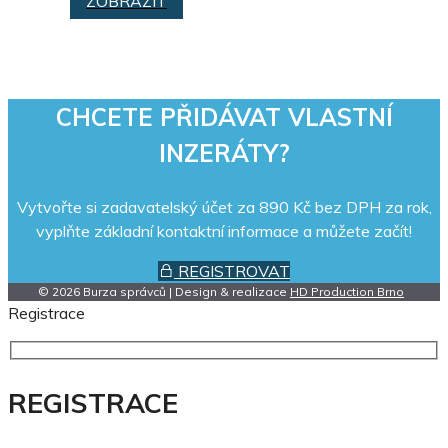
ZOBRAZIT
CHCETE PŘIDÁVAT VLASTNÍ
INZERÁTY?
Vytvořte si zadavatelský účet za 890 Kč bez DPH za rok,
vyplňte základní kontaktní informace a můžete začít!
REGISTROVAT
© 2026 Burza správců | Design & realizace
HD Production Brno
Registrace
REGISTRACE