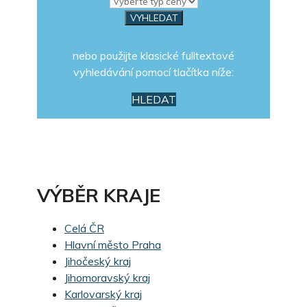
nebo použijte klasické fulltextové
vyhledávání pomocí tlačítka níže:
HLEDAT
VÝBĚR KRAJE
Celá ČR
Hlavní město Praha
Jihočeský kraj
Jihomoravský kraj
Karlovarský kraj