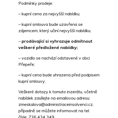
Podmínky prodeje:
– kupní cena za nejvyšší nabídku;
– kupní smlouva bude uzavřena se
zájemcem, který učiní nejvyšší nabídku;
–
prodávající si vyhrazuje odmítnout
veškeré předložené nabídky;
– vozidlo se nachází odstavené v obci
Přepeře;
– kupní cena bude uhrazena před podpisem
kupní smlouvy;
Veškeré dotazy k tomuto inzerátu, včetně
nabídek zasílejte na emailovou adresu:
zmeskalova@administraceinsolvenci.cz,
případně se můžete informovat na tel.
čísle: 736 434 349.