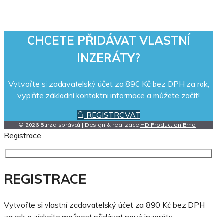
CHCETE PŘIDÁVAT VLASTNÍ
INZERÁTY?
Vytvořte si zadavatelský účet za 890 Kč bez DPH za rok,
vyplňte základní kontaktní informace a můžete začít!
REGISTROVAT
© 2026 Burza správců | Design & realizace
HD Production Brno
Registrace
REGISTRACE
Vytvořte si vlastní zadavatelský účet za 890 Kč bez DPH
za rok a získejte možnost přidávat nové inzeráty.