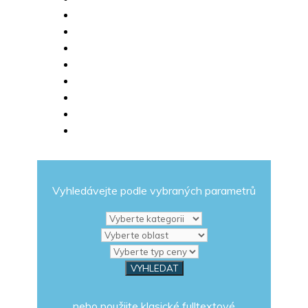
Vyhledávejte podle vybraných parametrů
nebo použijte klasické fulltextové