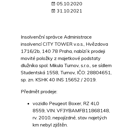
05.10.2020
31.10.2021
Insolvenční správce Administrace
insolvencí CITY TOWER v.o.s., Hvězdova
1716/2b, 140 78 Praha, nabízí k prodeji
movité položky z majetkové podstaty
dlužníka spol. Mikula Turnov, s.r.o., se sídlem
Studentská 1558, Turnov, IČO: 28804651,
sp. zn. KSHK 40 INS 15652 / 2019.
Předmět prodeje:
vozidlo Peugeot Boxer, RZ 4L0
8559, VIN: VF3YBAMFB11868148,
rv. 2010, nepojízdné, stav najetých
km nebyl zjištěn.