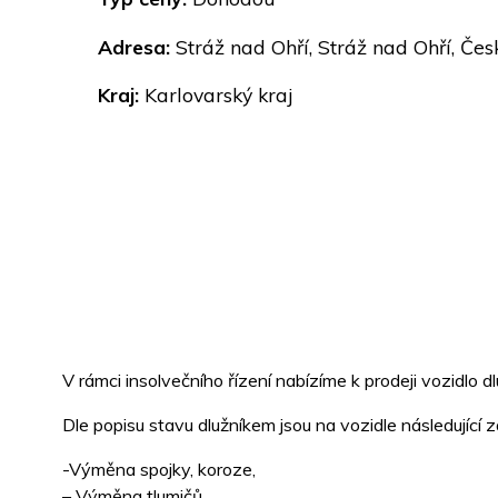
Adresa:
Stráž nad Ohří, Stráž nad Ohří, Čes
Kraj:
Karlovarský kraj
V rámci insolvečního řízení nabízíme k prodeji vozidlo d
Dle popisu stavu dlužníkem jsou na vozidle následující 
-Výměna spojky, koroze,
– Výměna tlumičů