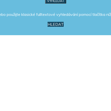
ebo použijte klasické fulltextové vyhledávání pomocí tlačítka níž
HLEDAT