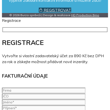
vyplňte základní kontaktní informace a můžete začít!
REGISTROVAT
© 2026 Burza správců | Design & realizace
HD Production Brno
Registrace
REGISTRACE
Vytvořte si vlastní zadavatelský účet za 890 Kč bez DPH
za rok a získejte možnost přidávat nové inzeráty.
FAKTURAČNÍ ÚDAJE