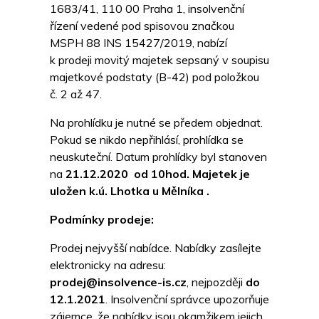
1683/41, 110 00 Praha 1, insolvenční
řízení vedené pod spisovou značkou
MSPH 88 INS 15427/2019, nabízí
k prodeji movitý majetek sepsaný v soupisu
majetkové podstaty (B-42) pod položkou
č. 2 až 47.
Na prohlídku je nutné se předem objednat.
Pokud se nikdo nepřihlásí, prohlídka se
neuskuteční. Datum prohlídky byl stanoven
na
21.12.2020 od 10hod. Majetek je
uložen k.ú. Lhotka u Mělníka .
Podmínky prodeje:
Prodej nejvyšší nabídce. Nabídky zasílejte
elektronicky na adresu:
prodej@insolvence-is.cz
, nejpozději
do
12.1.2021
. Insolvenční správce upozorňuje
zájemce, že nabídky jsou okamžikem jejich