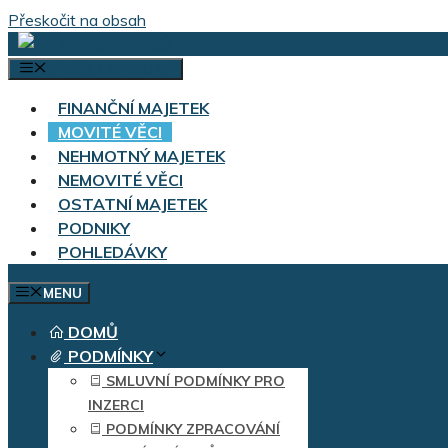
Přeskočit na obsah
VÝBĚR KATEGORIÍ
FINANČNÍ MAJETEK
MOVITÉ VĚCI
NEHMOTNÝ MAJETEK
NEMOVITÉ VĚCI
OSTATNÍ MAJETEK
PODNIKY
POHLEDÁVKY
MENU
DOMŮ
PODMÍNKY
SMLUVNÍ PODMÍNKY PRO
INZERCI
PODMÍNKY ZPRACOVÁNÍ