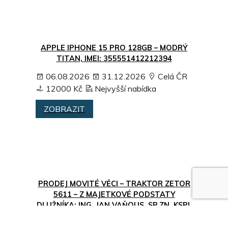
APPLE IPHONE 15 PRO 128GB – MODRÝ
TITAN, IMEI: 355551412212394
06.08.2026
31.12.2026
Celá ČR
12000 Kč
Nejvyšší nabídka
ZOBRAZIT
PRODEJ MOVITÉ VĚCI – TRAKTOR ZETOR
5611 – Z MAJETKOVÉ PODSTATY
DLUŽNÍKA: ING. JAN VAŇOUS, SP.ZN. KSPL
51 INS 17635/2024