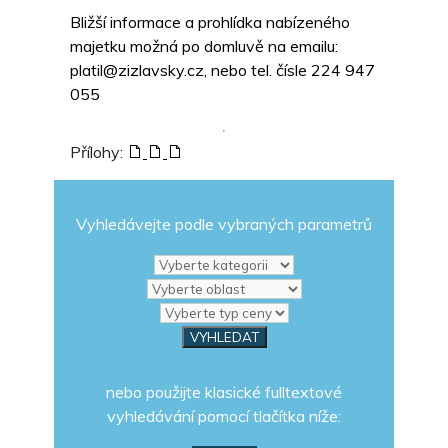
Bližší informace a prohlídka nabízeného
majetku možná po domluvě na emailu:
platil@zizlavsky.cz, nebo tel. čísle 224 947
055
Přílohy:
Vyhledávejte podle vybraných parametrů
nebo použijte klasické fulltextové
vyhledávání pomocí tlačítka níže: