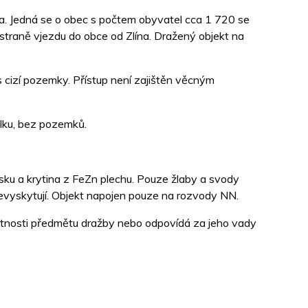
ta. Jedná se o obec s počtem obyvatel cca 1 720 se
straně vjezdu do obce od Zlína. Dražený objekt na
s cizí pozemky. Přístup není zajištěn věcným
elku, bez pozemků.
sku a krytina z FeZn plechu. Pouze žlaby a svody
evyskytují. Objekt napojen pouze na rozvody NN.
astnosti předmětu dražby nebo odpovídá za jeho vady