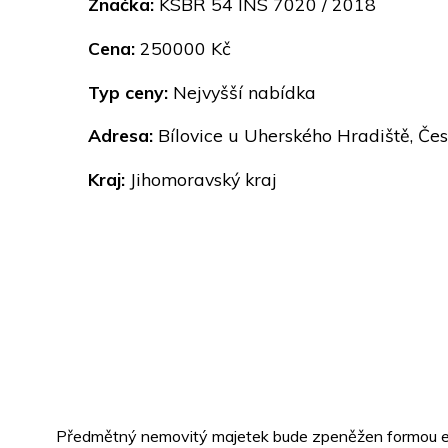
Značka:
KSBR 54 INS 7020 / 2018
Cena:
250000 Kč
Typ ceny:
Nejvyšší nabídka
Adresa:
Bílovice u Uherského Hradiště, Če
Kraj:
Jihomoravský kraj
Předmětný nemovitý majetek bude zpeněžen formou ele