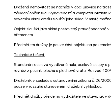
Dražená nemovitost se nachází v obci Bílovice na tras
základní občanskou vybaveností a kompletní infrastruk
severním okraji areálu sloužící jako sklad. V místě mož
Objekt sloužící jako sklad postavený pravděpodobně v 7
břemenem.
Předmětem dražby je pouze část objektu na pozemcích p.
Technické řešení:
Standardní ocelová vyzdívaná hala, ocelové sloupy a p
rovněž z pozink. plechu a plechová vrata. Rozvod 400
Dražebník v souladu s ustanoveními zákona č. 26/2000
pouze v rozsahu stanoveném dražební vyhláškou.
Předmět dražby přejde na vydražitele ve stavu, jak v do