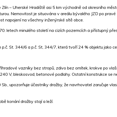
e Zlín – Uherské Hradiště asi 5 km východně od okresního měs
turou. Nemovitost je situována v areálu bývalého JZD po pravé 
nost napojení na všechny inženýrské sítě obce.
0. letech minulého století na cizích pozemcích a přístupný pře
č. St. 344/6 a p.č. St, 344/7, která tvoří 24 % objektu jako c
říhradové vazníky bez stropů, zdivo bez omítek, krokve po vlaš
/240 V, bleskosvod, betonové podlahy. Ostatní konstrukce se n
 Sb., upozorňuje účastníky dražby, že navrhovatel zaručuje vl
bě konání dražby stojí a leží.