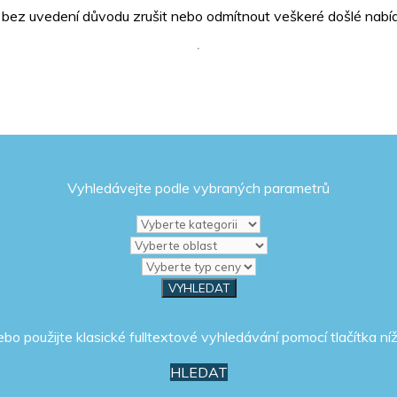
í bez uvedení důvodu zrušit nebo odmítnout veškeré došlé nabí
Vyhledávejte podle vybraných parametrů
ebo použijte klasické fulltextové vyhledávání pomocí tlačítka níž
HLEDAT