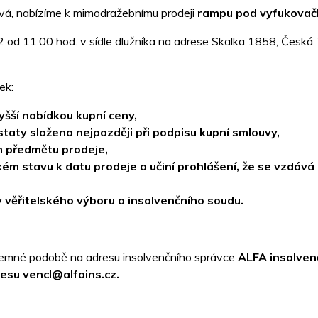
á, nabízíme k mimodražebnímu prodeji
rampu pod vyfukova
d 11:00 hod. v sídle dlužníka na adrese Skalka 1858, Česká T
ek:
šší nabídkou kupní ceny,
aty složena nejpozději při podpisu kupní smlouvy,
m předmětu prodeje,
ém stavu k datu prodeje a učiní prohlášení, že se vzdává
věřitelského výboru a insolvenčního soudu.
semné podobě na adresu insolvenčního správce
ALFA insolvenč
esu vencl@alfains.cz.