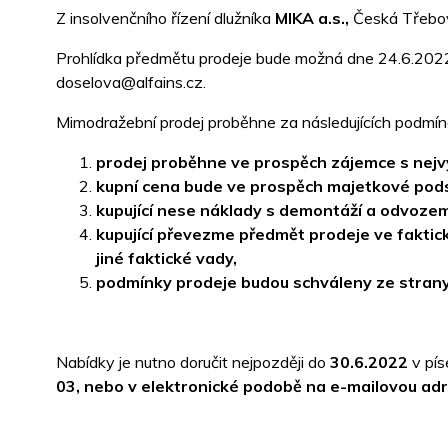
Z insolvenčního řízení dlužníka
MIKA a.s.,
Česká Třebov
Prohlídka předmětu prodeje bude možná dne 24.6.2022 o
doselova@alfains.cz.
Mimodražební prodej proběhne za následujících podmín
prodej proběhne ve prospěch zájemce s nejvy
kupní cena bude ve prospěch majetkové podst
kupující nese náklady s demontáží a odvoze
kupující převezme předmět prodeje ve faktick
jiné faktické vady,
podmínky prodeje budou schváleny ze strany 
Nabídky je nutno doručit nejpozději do
30.6.2022
v pí
03, nebo v elektronické podobě na e-mailovou adr