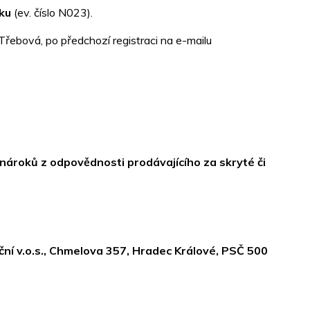
čku
(ev. číslo N023).
řebová, po předchozí registraci na e-mailu
 nároků z odpovědnosti prodávajícího za skryté či
ní v.o.s., Chmelova 357, Hradec Králové, PSČ 500