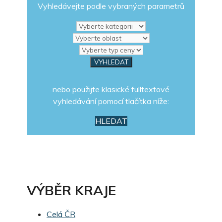
Vyhledávejte podle vybraných parametrů
nebo použijte klasické fulltextové
vyhledávání pomocí tlačítka níže:
HLEDAT
VÝBĚR KRAJE
Celá ČR