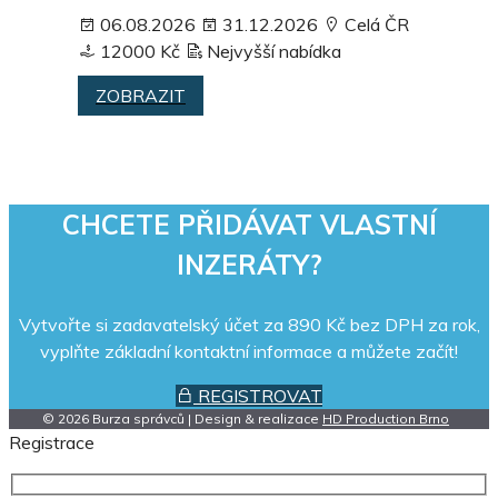
06.08.2026
31.12.2026
Celá ČR
12000 Kč
Nejvyšší nabídka
ZOBRAZIT
CHCETE PŘIDÁVAT VLASTNÍ
INZERÁTY?
Vytvořte si zadavatelský účet za 890 Kč bez DPH za rok,
vyplňte základní kontaktní informace a můžete začít!
REGISTROVAT
© 2026 Burza správců | Design & realizace
HD Production Brno
Registrace