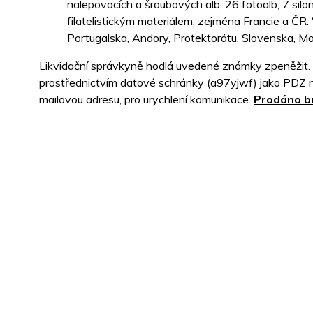
nalepovacích a šroubových alb, 26 fotoalb, 7 silo
filatelistickým materiálem, zejména Francie a 
Portugalska, Andory, Protektorátu, Slovenska, Mo
Likvidační správkyně hodlá uvedené známky zpeněžit. K
prostřednictvím datové schránky (a97yjwf) jako PDZ n
mailovou adresu, pro urychlení komunikace.
Prodáno bu