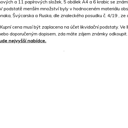
nových a 11 papírových složek, 5 obálek A4 a 6 krabic se známka
ČR. V podstatě menším množství byly v hodnoceném materiálu o
naka, Švýcarska a Ruska, dle znaleckého posudku č. 4/19 , ze 
upní cena musí být zaplacena na účet likvidační podstaty. Ve l
ebo doporučeným dopisem, zda máte zájem známky odkoupit. Sd
de nejvyšší nabídce.