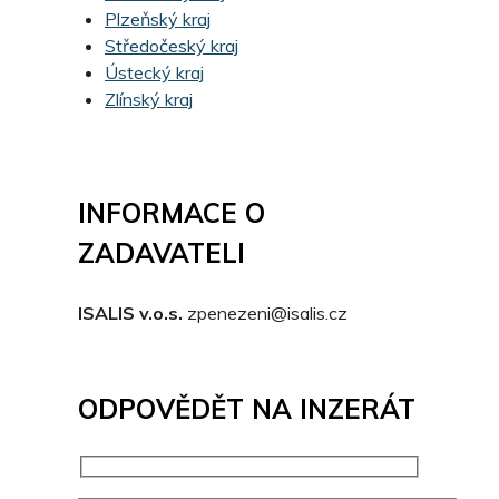
Plzeňský kraj
Středočeský kraj
Ústecký kraj
Zlínský kraj
INFORMACE O
ZADAVATELI
ISALIS v.o.s.
zpenezeni@isalis.cz
ODPOVĚDĚT NA INZERÁT