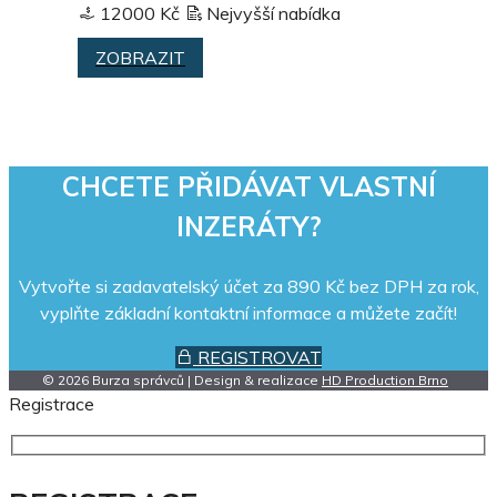
12000 Kč
Nejvyšší nabídka
ZOBRAZIT
CHCETE PŘIDÁVAT VLASTNÍ
INZERÁTY?
Vytvořte si zadavatelský účet za 890 Kč bez DPH za rok,
vyplňte základní kontaktní informace a můžete začít!
REGISTROVAT
© 2026 Burza správců | Design & realizace
HD Production Brno
Registrace