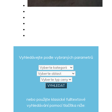
Vyhledávejte podle vybraných parametrů
nebo použijte klasické fulltextové
vyhledávání pomocí tlačítka níže: