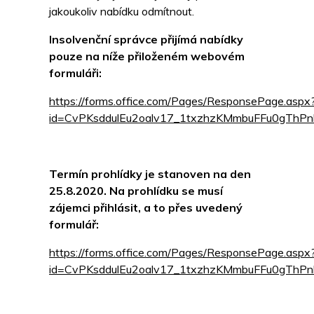
jakoukoliv nabídku odmítnout.
Insolvenční správce přijímá nabídky
pouze na níže přiloženém webovém
formuláři:
https://forms.office.com/Pages/ResponsePage.aspx
id=CvPKsddulEu2oalv17_1txzhzKMmbuFFu0g
Termín prohlídky je stanoven na den
25.8.2020. Na prohlídku se musí
zájemci přihlásit, a to přes uvedený
formulář:
https://forms.office.com/Pages/ResponsePage.aspx
id=CvPKsddulEu2oalv17_1txzhzKMmbuFFu0gT