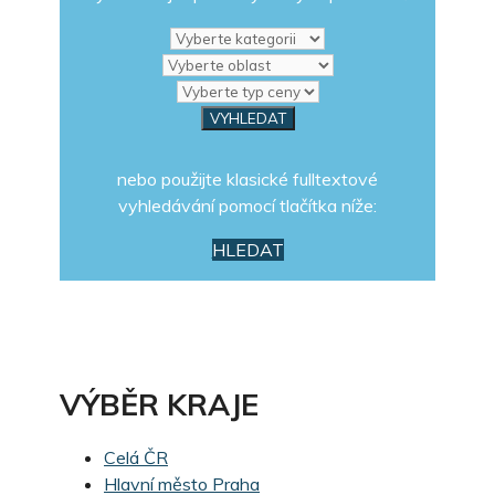
nebo použijte klasické fulltextové
vyhledávání pomocí tlačítka níže:
HLEDAT
VÝBĚR KRAJE
Celá ČR
Hlavní město Praha