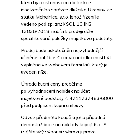
která byla ustanovena do funkce
insolvenčního správce dlužníka Uzeniny ze
statku Mohelnice, s.r.o. jehož řízení je
vedeno pod sp. zn.: KSOL 16 INS
13836/2018, nabízí k prodeji dále
specifikované položky majetkové podstaty.
Prodej bude uskutečněn nejvýhodnější
učiněné nabídce. Cenová nabídka musí být
vyplněna ve webovém formuláři, který je
uveden níže.
Úhrada kupní ceny proběhne
po vyhodnocení nabídek na účet
majetkové podstaty č. 4211232483/6800
před podpisem kupní smlouvy.
Odvoz předmětu koupě a jeho případná
demontáž bude na náklady kupujícího. IS
i věřitelský výbor si vyhrazují právo