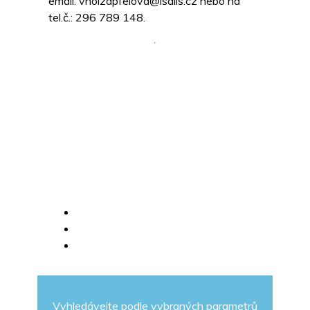
email: vholzapfelova@isalis.cz nebo na
tel.č.: 296 789 148.
Vyhledávejte podle vybraných parametrů