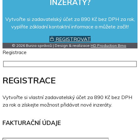
INZERÁTY?
Vytvořte si zadavatelský účet za 890 Kč bez DPH za rok,
vyplňte základní kontaktní informace a můžete začít!
REGISTROVAT
© 2026 Burza správců | Design & realizace
HD Production Brno
Registrace
REGISTRACE
Vytvořte si vlastní zadavatelský účet za 890 Kč bez DPH
za rok a získejte možnost přidávat nové inzeráty.
FAKTURAČNÍ ÚDAJE