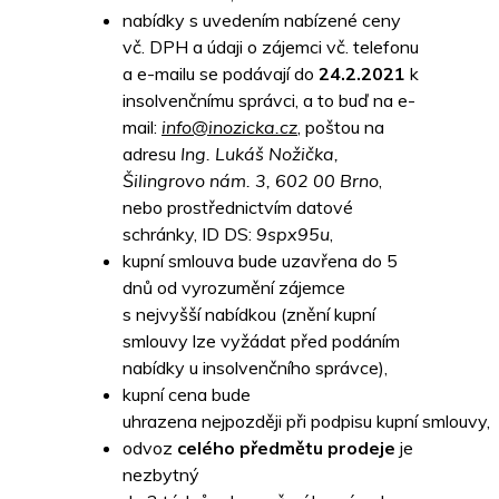
nabídky s uvedením nabízené ceny
vč. DPH a údaji o zájemci vč. telefonu
a e-mailu se podávají do
24.2.2021
k
insolvenčnímu správci, a to buď na e-
mail:
info@inozicka.cz
, poštou na
adresu
Ing. Lukáš Nožička,
Šilingrovo nám. 3, 602 00 Brno
,
nebo prostřednictvím datové
schránky, ID DS:
9spx95u
,
kupní smlouva bude uzavřena do 5
dnů od vyrozumění zájemce
s nejvyšší nabídkou (znění kupní
smlouvy lze vyžádat před podáním
nabídky u insolvenčního správce),
kupní cena bude
uhrazena nejpozději při podpisu kupní smlouvy,
odvoz
celého předmětu prodeje
je
nezbytný