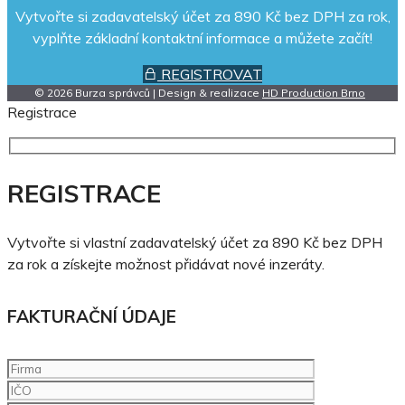
Vytvořte si zadavatelský účet za 890 Kč bez DPH za rok,
vyplňte základní kontaktní informace a můžete začít!
REGISTROVAT
© 2026 Burza správců | Design & realizace
HD Production Brno
Registrace
REGISTRACE
Vytvořte si vlastní zadavatelský účet za 890 Kč bez DPH
za rok a získejte možnost přidávat nové inzeráty.
FAKTURAČNÍ ÚDAJE