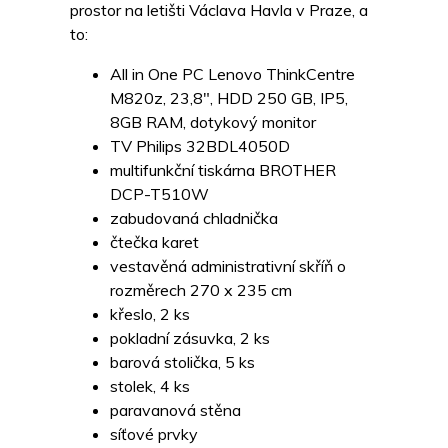
prostor na letišti Václava Havla v Praze, a
to:
All in One PC Lenovo ThinkCentre
M820z, 23,8″, HDD 250 GB, IP5,
8GB RAM, dotykový monitor
TV Philips 32BDL4050D
multifunkční tiskárna BROTHER
DCP-T510W
zabudovaná chladnička
čtečka karet
vestavěná administrativní skříň o
rozměrech 270 x 235 cm
křeslo, 2 ks
pokladní zásuvka, 2 ks
barová stolička, 5 ks
stolek, 4 ks
paravanová stěna
síťové prvky