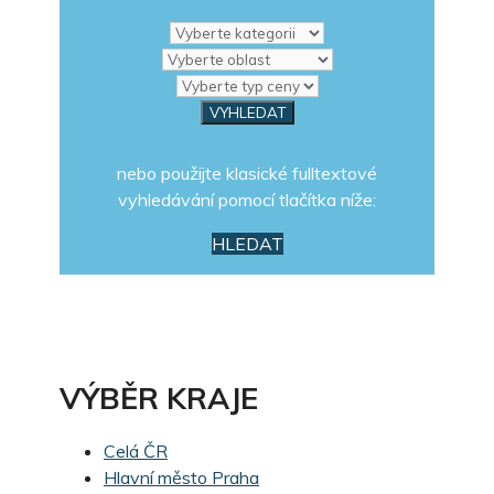
nebo použijte klasické fulltextové
vyhledávání pomocí tlačítka níže:
HLEDAT
VÝBĚR KRAJE
Celá ČR
Hlavní město Praha