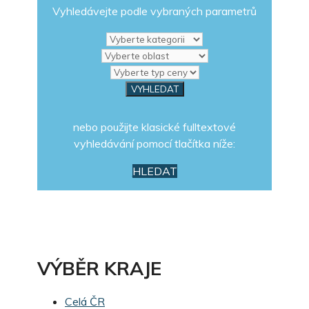
Vyhledávejte podle vybraných parametrů
nebo použijte klasické fulltextové
vyhledávání pomocí tlačítka níže:
HLEDAT
VÝBĚR KRAJE
Celá ČR