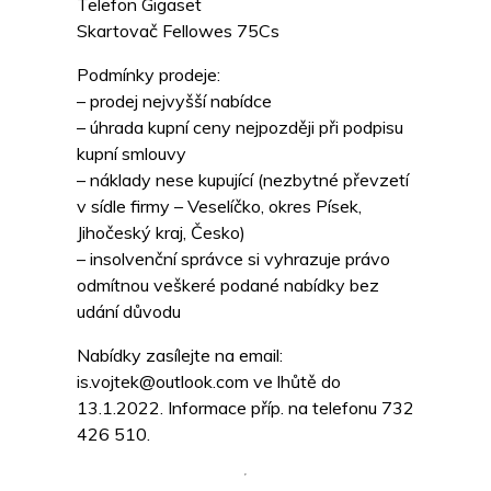
Telefon Gigaset
Skartovač Fellowes 75Cs
Podmínky prodeje:
– prodej nejvyšší nabídce
– úhrada kupní ceny nejpozději při podpisu
kupní smlouvy
– náklady nese kupující (nezbytné převzetí
v sídle firmy – Veselíčko, okres Písek,
Jihočeský kraj, Česko)
– insolvenční správce si vyhrazuje právo
odmítnou veškeré podané nabídky bez
udání důvodu
Nabídky zasílejte na email:
is.vojtek@outlook.com ve lhůtě do
13.1.2022. Informace příp. na telefonu 732
426 510.