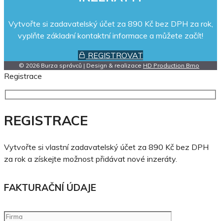
Vytvořte si zadavatelský účet za 890 Kč bez DPH za rok,
vyplňte základní kontaktní informace a můžete začít!
REGISTROVAT
© 2026 Burza správců | Design & realizace
HD Production Brno
Registrace
REGISTRACE
Vytvořte si vlastní zadavatelský účet za 890 Kč bez DPH
za rok a získejte možnost přidávat nové inzeráty.
FAKTURAČNÍ ÚDAJE