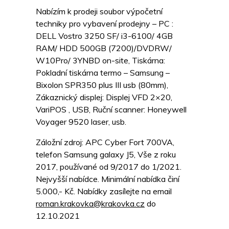
Nabízím k prodeji soubor výpočetní
techniky pro vybavení prodejny – PC :
DELL Vostro 3250 SF/ i3-6100/ 4GB
RAM/ HDD 500GB (7200)/DVDRW/
W10Pro/ 3YNBD on-site, Tiskárna:
Pokladní tiskárna termo – Samsung –
Bixolon SPR350 plus III usb (80mm),
Zákaznický displej: Displej VFD 2×20,
VariPOS , USB, Ruční scanner: Honeywell
Voyager 9520 laser, usb.
Záložní zdroj: APC Cyber Fort 700VA,
telefon Samsung galaxy J5, Vše z roku
2017, používané od 9/2017 do 1/2021.
Nejvyšší nabídce. Minimální nabídka činí
5.000,- Kč. Nabídky zasílejte na email
roman.krakovka@krakovka.cz
do
12.10.2021