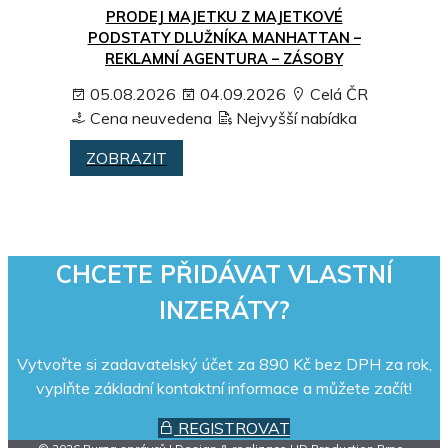
PRODEJ MAJETKU Z MAJETKOVÉ
PODSTATY DLUŽNÍKA MANHATTAN –
REKLAMNÍ AGENTURA – ZÁSOBY
05.08.2026
04.09.2026
Celá ČR
Cena neuvedena
Nejvyšší nabídka
ZOBRAZIT
CHCETE PŘIDÁVAT VLASTNÍ
INZERÁTY?
Vytvořte si zadavatelský účet za 890 Kč bez DPH za rok,
vyplňte základní kontaktní informace a můžete začít!
REGISTROVAT