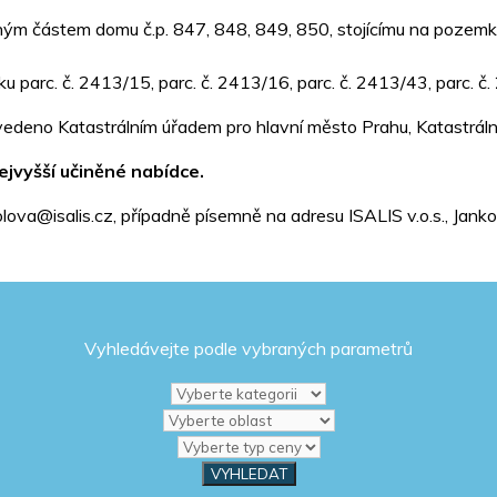
ným částem domu č.p. 847, 848, 849, 850, stojícímu na pozemku 
u parc. č. 2413/15, parc. č. 2413/16, parc. č. 2413/43, parc. č
 vedeno Katastrálním úřadem pro hlavní město Prahu, Katastráln
jvyšší učiněné nabídce.
olova@isalis.cz, případně písemně na adresu ISALIS v.o.s., Ja
Vyhledávejte podle vybraných parametrů