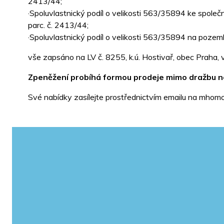
2413/44;
·Spoluvlastnický podíl o velikosti 563/35894 ke společ
parc. č. 2413/44;
·Spoluvlastnický podíl o velikosti 563/35894 na pozemk
vše zapsáno na LV č. 8255, k.ú. Hostivař, obec Praha,
Zpeněžení probíhá formou prodeje mimo dražbu ne
Své nabídky zasílejte prostřednictvím emailu na mhom