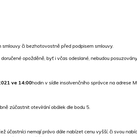
m smlouvy či bezhotovostně před podpisem smlouvy.
y doručené opožděně, byť i včas odeslané, nebudou posuzovány
 2021 ve 14:00
hodin v sídle insolvenčního správce na adrese 
bně zúčastnit otevírání obálek dle bodu 5.
ž účastníci nemají právo dále nabízet cenu vyšší, či svou nab