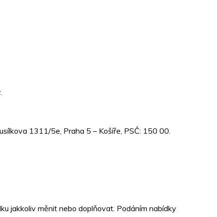
.
Musílkova 1311/5e, Praha 5 – Košíře, PSČ: 150 00.
ídku jakkoliv měnit nebo doplňovat. Podáním nabídky