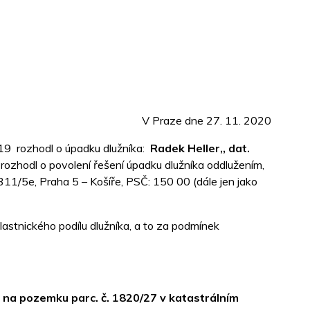
V Praze dne 27. 11. 2020
19 rozhodl o úpadku dlužníka:
Radek Heller,, dat.
ž rozhodl o povolení řešení úpadku dlužníka oddlužením,
11/5e, Praha 5 – Košíře, PSČ: 150 00 (dále jen jako
lastnického podílu dlužníka, a to za podmínek
 ½ na pozemku parc. č. 1820/27 v katastrálním