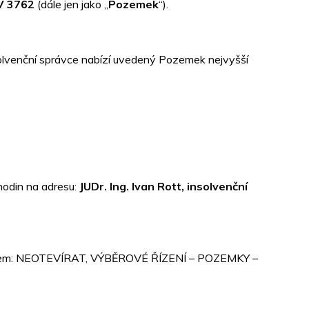
LV 3762
(dále jen jako „
Pozemek
“).
olvenční správce nabízí uvedený Pozemek nejvyšší
hodin na adresu:
JUDr. Ing. Ivan Rott, insolvenční
o textem: NEOTEVÍRAT, VÝBĚROVÉ ŘÍZENÍ – POZEMKY –