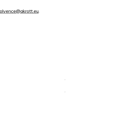
solvence@akrott.eu
.