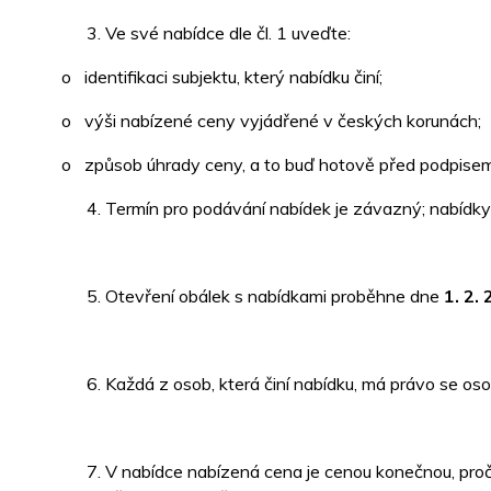
Ve své nabídce dle čl. 1 uveďte:
o identifikaci subjektu, který nabídku činí;
o výši nabízené ceny vyjádřené v českých korunách;
o způsob úhrady ceny, a to buď hotově před podpise
Termín pro podávání nabídek je závazný; nabídk
Otevření obálek s nabídkami proběhne dne
1. 2.
Každá z osob, která činí nabídku, má právo se oso
V nabídce nabízená cena je cenou konečnou, proče