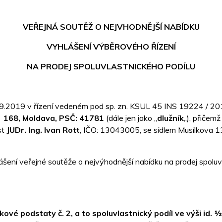
VEŘEJNÁ SOUTĚŽ O NEJVHODNĚJŠÍ NABÍDKU
VYHLÁŠENÍ VÝBĚROVÉHO ŘÍZENÍ
NA PRODEJ SPOLUVLASTNICKÉHO PODÍLU
9.2019 v řízení vedeném pod sp. zn. KSUL 45 INS 19224 / 20
a 168, Moldava, PSČ: 41781
(dále jen jako „
dlužník
„), přičem
st
JUDr. Ing. Ivan Rott
, IČO: 13043005, se sídlem Musílkova 13
lášení veřejné soutěže o nejvýhodnější nabídku na prodej spoluv
kové podstaty č. 2, a to spoluvlastnický podíl ve výši id.