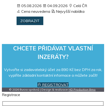
05.08.2026
04.09.2026
Celá ČR
Cena neuvedena
Nejvyšší nabídka
ZOBRAZIT
CHCETE PŘIDÁVAT VLASTNÍ
INZERÁTY?
Vytvořte si zadavatelský účet za 890 Kč bez DPH za rok,
vyplňte základní kontaktní informace a můžete začít!
REGISTROVAT
© 2026 Burza správců | Design & realizace
HD Production Brno
Registrace