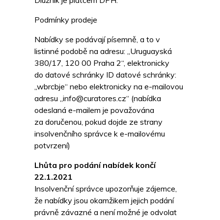
Dlužník je plátcem DPH.
Podmínky prodeje
Nabídky se podávají písemně, a to v
listinné podobě na adresu: „Uruguayská
380/17, 120 00 Praha 2“, elektronicky
do datové schránky ID datové schránky:
„wbrcbje“ nebo elektronicky na e-mailovou
adresu „info@curatores.cz“ (nabídka
odeslaná e-mailem je považována
za doručenou, pokud dojde ze strany
insolvenčního správce k e-mailovému
potvrzení)
Lhůta pro podání nabídek končí
22.1.2021
Insolvenční správce upozorňuje zájemce,
že nabídky jsou okamžikem jejich podání
právně závazné a není možné je odvolat