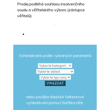
Prodej podléhá souhlasu insolvenčního
soudu a věřitelského výboru (zástupce
věřitelů).
Vyhledávejte podle vybraných parametrů
nebo použijte klasické fulltextové
vyhledávání pomocí tlačítka níže: