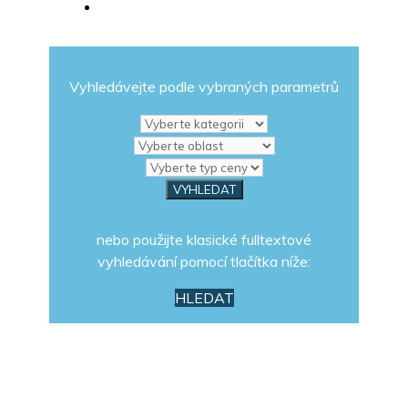
Vyhledávejte podle vybraných parametrů
nebo použijte klasické fulltextové
vyhledávání pomocí tlačítka níže:
HLEDAT