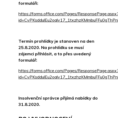
formuláři:
https://forms.office.com/Pages/ResponsePage.aspx
id=CvPKsddulEu2oalv17_1txzhzKMmbuFFu0g
Termín prohlídky je stanoven na den
25.8.2020. Na prohlídku se musí
zájemci přihlásit, a to přes uvedený
formulář:
https://forms.office.com/Pages/ResponsePage.aspx
id=CvPKsddulEu2oalv17_1txzhzKMmbuFFu0gT
Insolvenční správce přijímá nabídky do
31.8.2020.