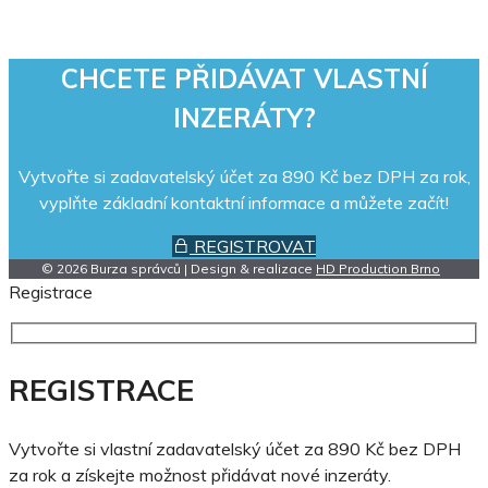
CHCETE PŘIDÁVAT VLASTNÍ
INZERÁTY?
Vytvořte si zadavatelský účet za 890 Kč bez DPH za rok,
vyplňte základní kontaktní informace a můžete začít!
REGISTROVAT
© 2026 Burza správců | Design & realizace
HD Production Brno
Registrace
REGISTRACE
Vytvořte si vlastní zadavatelský účet za 890 Kč bez DPH
za rok a získejte možnost přidávat nové inzeráty.