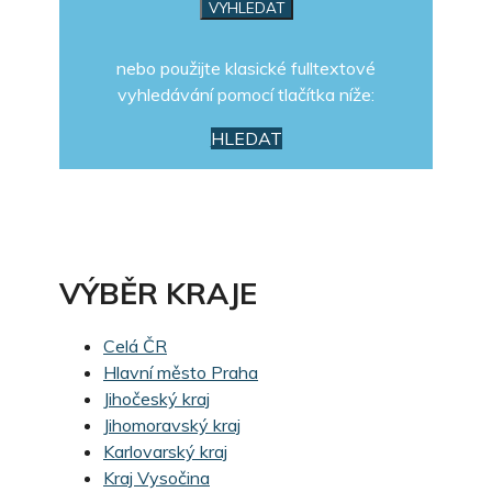
nebo použijte klasické fulltextové
vyhledávání pomocí tlačítka níže:
HLEDAT
VÝBĚR KRAJE
Celá ČR
Hlavní město Praha
Jihočeský kraj
Jihomoravský kraj
Karlovarský kraj
Kraj Vysočina