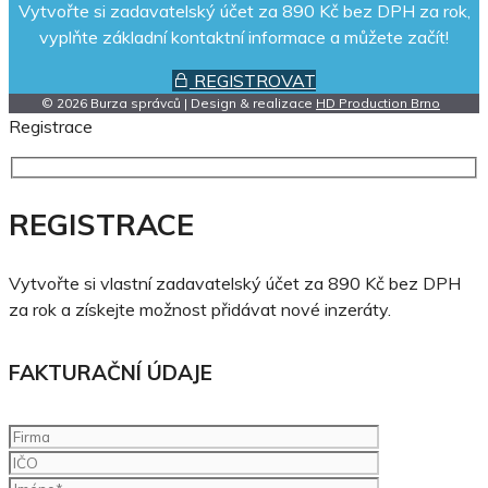
Vytvořte si zadavatelský účet za 890 Kč bez DPH za rok,
vyplňte základní kontaktní informace a můžete začít!
REGISTROVAT
© 2026 Burza správců | Design & realizace
HD Production Brno
Registrace
REGISTRACE
Vytvořte si vlastní zadavatelský účet za 890 Kč bez DPH
za rok a získejte možnost přidávat nové inzeráty.
FAKTURAČNÍ ÚDAJE