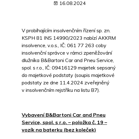
16.08.2024
V probíhajícím insolvenčním řízení sp. zn.
KSPH 81 INS 14990/2023 nabízí AKKRM
insolvence, v.o.s., IČ: 061 77 263 coby
insolvenční správce v rámci zpeněžování
dlužníka B&Bartoni Car and Pneu Service,
spol. s r.o., IČ: 09416129 majetek sepsaný
do majetkové podstaty (soupis majetkové
podstaty ze dne 11.4.2024 zveřejněný
v insolvenčním rejstříku na listu B7).
Vybavení B&Bartoni Car and Pneu
Service, spol. s r.o. – položka č. 19 –
vozík na baterku (bez koleček)