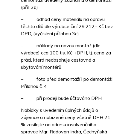
demontáži uvedeny záznamu o demontáži
(příl. 3b)
– odhad ceny materiálu na opravu
těchto dílů dle výrobce činí 29.212,- Kč bez
DPD, (vyčíslení přílohou 3c)
– náklady na novou montáž (dle
výrobce) cca 100 tis. Kč +DPH, tj. cena za
práci, která neobsahuje cestovné a
ubytování montérů
– foto před demontáží i po demontáži
Přílohou č. 4
– při prodeji bude účtováno DPH
Nabídky s uvedením úplných údajů o
zájemce a nabízené ceny včetně DPH 21
% zasílejte na adresu insolvenčního
správce Mgr. Radovan Indra, Čechyňská