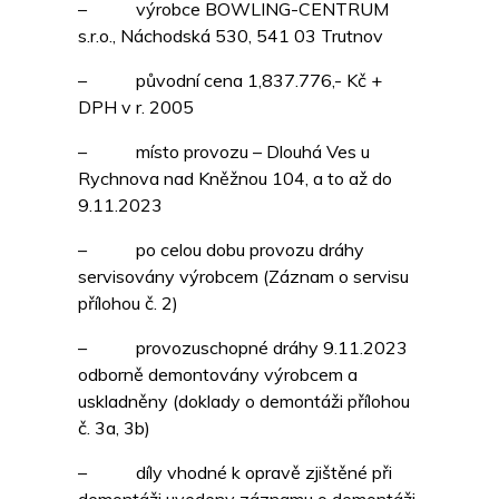
– výrobce BOWLING-CENTRUM
s.r.o., Náchodská 530, 541 03 Trutnov
– původní cena 1,837.776,- Kč +
DPH v r. 2005
– místo provozu – Dlouhá Ves u
Rychnova nad Kněžnou 104, a to až do
9.11.2023
– po celou dobu provozu dráhy
servisovány výrobcem (Záznam o servisu
přílohou č. 2)
– provozuschopné dráhy 9.11.2023
odborně demontovány výrobcem a
uskladněny (doklady o demontáži přílohou
č. 3a, 3b)
– díly vhodné k opravě zjištěné při