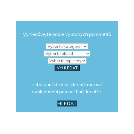
Vyhledávejte podle vybraných parametrů
nebo použijte klasické fulltextové
vyhledávání pomocí tlačítka níže:
HLEDAT