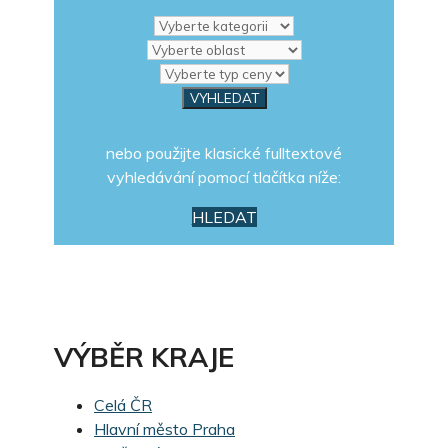
nebo použijte klasické fulltextové
vyhledávání pomocí tlačítka níže:
HLEDAT
VÝBĚR KRAJE
Celá ČR
Hlavní město Praha