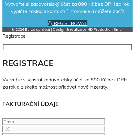
Vytvořte si zadavatelský účet za 890 Kč bez DPH za rok,
vyplňte základní kontaktní informace a můžete začít!
REGISTROVAT
© 2026 Burza správců | Design & realizace
HD Production Brno
Registrace
REGISTRACE
Vytvořte si vlastní zadavatelský účet za 890 Kč bez DPH
za rok a získejte možnost přidávat nové inzeráty.
FAKTURAČNÍ ÚDAJE