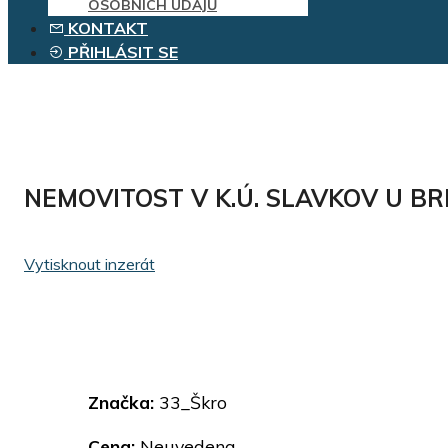
OSOBNÍCH ÚDAJŮ
KONTAKT
PŘIHLÁSIT SE
NEMOVITOST V K.Ú. SLAVKOV U B
Vytisknout inzerát
Značka:
33_Škro
Cena:
Neuvedena