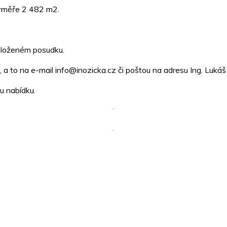
ýměře 2 482 m2.
řiloženém posudku.
 a to na e-mail info@inozicka.cz či poštou na adresu Ing. Luká
u nabídku.