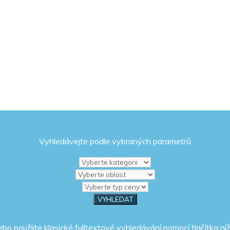
Vyhledávejte podle vybraných parametrů
ebo použijte klasické fulltextové vyhledávání pomocí tlačítka níž