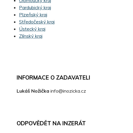
Olomoucký kraj
Pardubický kraj
Plzeňský kraj
Středočeský kraj
Ústecký kraj
Zlínský kraj
INFORMACE O ZADAVATELI
Lukáš Nožička
info@inozicka.cz
ODPOVĚDĚT NA INZERÁT