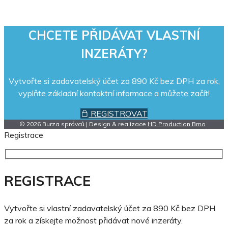
CHCETE PŘIDÁVAT VLASTNÍ
INZERÁTY?
Vytvořte si zadavatelský účet za 890 Kč bez DPH za rok,
vyplňte základní kontaktní informace a můžete začít!
REGISTROVAT
© 2026 Burza správců | Design & realizace
HD Production Brno
Registrace
REGISTRACE
Vytvořte si vlastní zadavatelský účet za 890 Kč bez DPH
za rok a získejte možnost přidávat nové inzeráty.