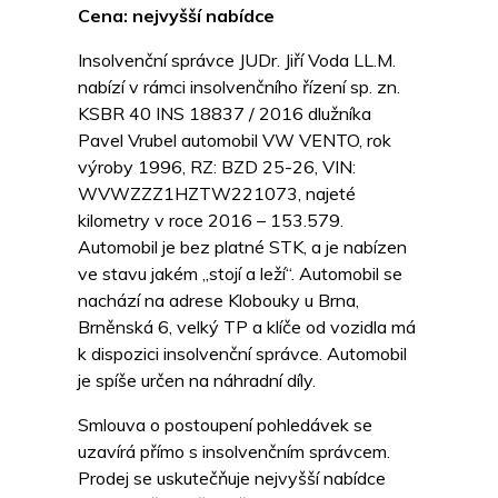
Cena: nejvyšší nabídce
Insolvenční správce JUDr. Jiří Voda LL.M.
nabízí v rámci insolvenčního řízení sp. zn.
KSBR 40 INS 18837 / 2016 dlužníka
Pavel Vrubel automobil VW VENTO, rok
výroby 1996, RZ: BZD 25-26, VIN:
WVWZZZ1HZTW221073, najeté
kilometry v roce 2016 – 153.579.
Automobil je bez platné STK, a je nabízen
ve stavu jakém „stojí a leží“. Automobil se
nachází na adrese Klobouky u Brna,
Brněnská 6, velký TP a klíče od vozidla má
k dispozici insolvenční správce. Automobil
je spíše určen na náhradní díly.
Smlouva o postoupení pohledávek se
uzavírá přímo s insolvenčním správcem.
Prodej se uskutečňuje nejvyšší nabídce