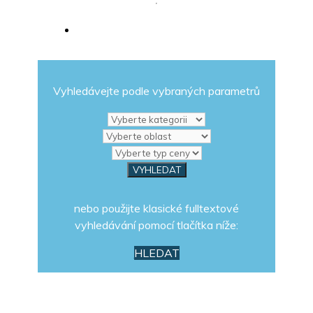
Vyhledávejte podle vybraných parametrů
nebo použijte klasické fulltextové
vyhledávání pomocí tlačítka níže:
HLEDAT