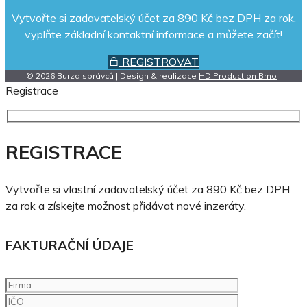
Vytvořte si zadavatelský účet za 890 Kč bez DPH za rok,
vyplňte základní kontaktní informace a můžete začít!
REGISTROVAT
© 2026 Burza správců | Design & realizace
HD Production Brno
Registrace
REGISTRACE
Vytvořte si vlastní zadavatelský účet za 890 Kč bez DPH
za rok a získejte možnost přidávat nové inzeráty.
FAKTURAČNÍ ÚDAJE