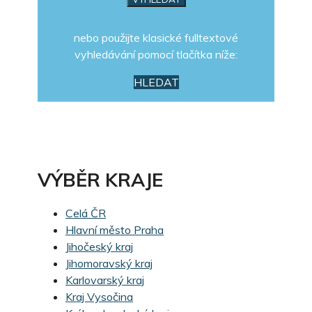
nebo použijte klasické fulltextové
vyhledávání pomocí tlačítka níže:
HLEDAT
VÝBĚR KRAJE
Celá ČR
Hlavní město Praha
Jihočeský kraj
Jihomoravský kraj
Karlovarský kraj
Kraj Vysočina