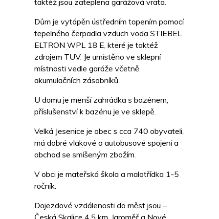
taktéž jsou zateplena garážová vrata.
Dům je vytápěn ústředním topením pomocí
tepelného čerpadla vzduch voda STIEBEL
ELTRON WPL 18 E, které je taktéž
zdrojem TUV. Je umístěno ve sklepní
místnosti vedle garáže včetně
akumulačních zásobníků.
U domu je menší zahrádka s bazénem,
příslušenství k bazénu je ve sklepě.
Velká Jesenice je obec s cca 740 obyvateli,
má dobré vlakové a autobusové spojení a
obchod se smíšeným zbožím.
V obci je mateřská škola a malotřídka 1-5
ročník.
Dojezdové vzdálenosti do měst jsou –
Česká Skalice 4,5 km, Jaroměř a Nové