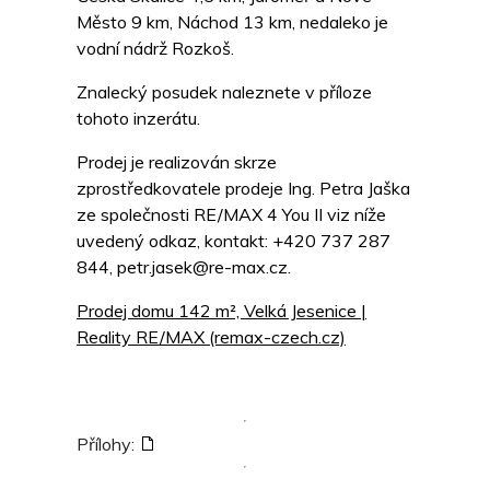
Město 9 km, Náchod 13 km, nedaleko je
vodní nádrž Rozkoš.
Znalecký posudek naleznete v příloze
tohoto inzerátu.
Prodej je realizován skrze
zprostředkovatele prodeje Ing. Petra Jaška
ze společnosti RE/MAX 4 You II viz níže
uvedený odkaz, kontakt: +420 737 287
844, petr.jasek@re-max.cz.
Prodej domu 142 m², Velká Jesenice |
Reality RE/MAX (remax-czech.cz)
Přílohy: