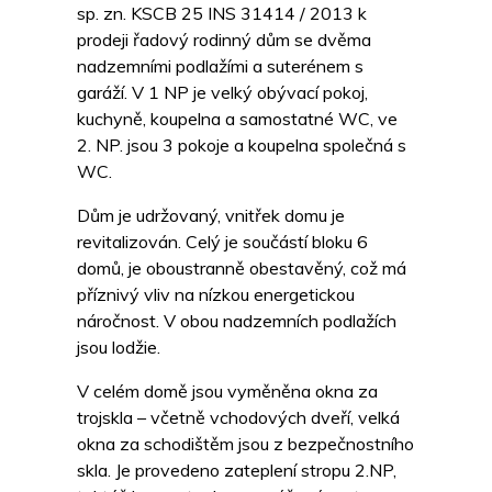
sp. zn. KSCB 25 INS 31414 / 2013 k
prodeji řadový rodinný dům se dvěma
nadzemními podlažími a suterénem s
garáží. V 1 NP je velký obývací pokoj,
kuchyně, koupelna a samostatné WC, ve
2. NP. jsou 3 pokoje a koupelna společná s
WC.
Dům je udržovaný, vnitřek domu je
revitalizován. Celý je součástí bloku 6
domů, je oboustranně obestavěný, což má
příznivý vliv na nízkou energetickou
náročnost. V obou nadzemních podlažích
jsou lodžie.
V celém domě jsou vyměněna okna za
trojskla – včetně vchodových dveří, velká
okna za schodištěm jsou z bezpečnostního
skla. Je provedeno zateplení stropu 2.NP,