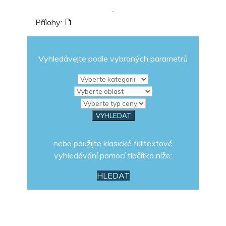
Přílohy:
Vyhledávejte podle vybraných parametrů
nebo použijte klasické fulltextové
vyhledávání pomocí tlačítka níže:
HLEDAT