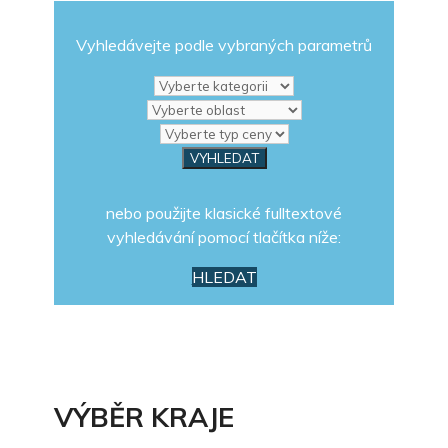
Vyhledávejte podle vybraných parametrů
nebo použijte klasické fulltextové
vyhledávání pomocí tlačítka níže:
HLEDAT
VÝBĚR KRAJE