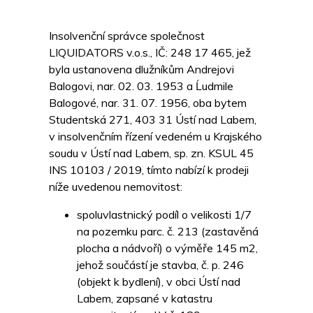
Insolvenční správce společnost
LIQUIDATORS v.o.s., IČ: 248 17 465, jež
byla ustanovena dlužníkům Andrejovi
Balogovi, nar. 02. 03. 1953 a Ĺudmile
Balogové, nar. 31. 07. 1956, oba bytem
Studentská 271, 403 31 Ústí nad Labem,
v insolvenčním řízení vedeném u Krajského
soudu v Ústí nad Labem, sp. zn. KSUL 45
INS 10103 / 2019, tímto nabízí k prodeji
níže uvedenou nemovitost:
spoluvlastnický podíl o velikosti 1/7
na pozemku parc. č. 213 (zastavěná
plocha a nádvoří) o výměře 145 m2,
jehož součástí je stavba, č. p. 246
(objekt k bydlení), v obci Ústí nad
Labem, zapsané v katastru