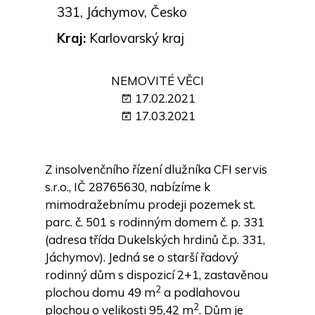
331, Jáchymov, Česko
Kraj:
Karlovarský kraj
NEMOVITÉ VĚCI
17.02.2021
17.03.2021
Z insolvenčního řízení dlužníka CFI servis
s.r.o., IČ 28765630, nabízíme k
mimodražebnímu prodeji pozemek st.
parc. č. 501 s rodinným domem č. p. 331
(adresa třída Dukelských hrdinů č.p. 331,
Jáchymov). Jedná se o starší řadový
rodinný dům s dispozicí 2+1, zastavěnou
2
plochou domu 49 m
a podlahovou
2
plochou o velikosti 95,42 m
. Dům je