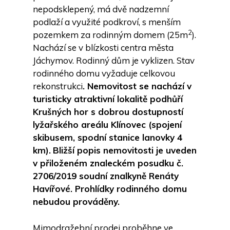
nepodsklepený, má dvě nadzemní
podlaží a využité podkroví, s menším
2
pozemkem za rodinným domem (25m
).
Nachází se v blízkosti centra města
Jáchymov. Rodinný dům je vyklizen. Stav
rodinného domu vyžaduje celkovou
rekonstrukci
. Nemovitost se nachází v
turisticky atraktivní lokalitě podhůří
Krušných hor s dobrou dostupností
lyžařského areálu Klínovec (spojení
skibusem, spodní stanice lanovky 4
km).
Bližší popis nemovitosti je uveden
v přiloženém znaleckém posudku č.
2706/2019 soudní znalkyně Renáty
Havířové. Prohlídky rodinného domu
nebudou prováděny.
Mimodražební prodej proběhne ve