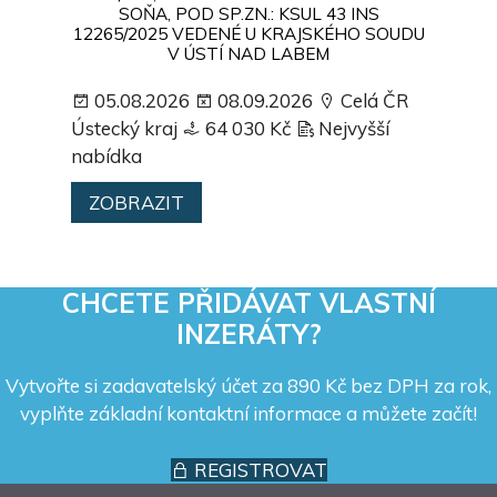
SOŇA, POD SP.ZN.: KSUL 43 INS
12265/2025 VEDENÉ U KRAJSKÉHO SOUDU
V ÚSTÍ NAD LABEM
05.08.2026
08.09.2026
Celá ČR
Ústecký kraj
64 030 Kč
Nejvyšší
nabídka
ZOBRAZIT
CHCETE PŘIDÁVAT VLASTNÍ
INZERÁTY?
Vytvořte si zadavatelský účet za 890 Kč bez DPH za rok,
vyplňte základní kontaktní informace a můžete začít!
REGISTROVAT