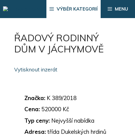
Přeskočit
VÝBĚR KATEGORIÍ
MENU
na
obsah
ŘADOVÝ RODINNÝ
DŮM V JÁCHYMOVĚ
Vytisknout inzerát
Značka:
K 389/2018
Cena:
520000 Kč
Typ ceny:
Nejvyšší nabídka
Adresa:
třída Dukelských hrdinů