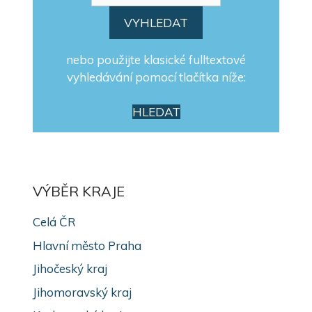
nebo použijte klasické fulltextové
vyhledávání pomocí tlačítka níže:
HLEDAT
VÝBĚR KRAJE
Celá ČR
Hlavní město Praha
Jihočeský kraj
Jihomoravský kraj