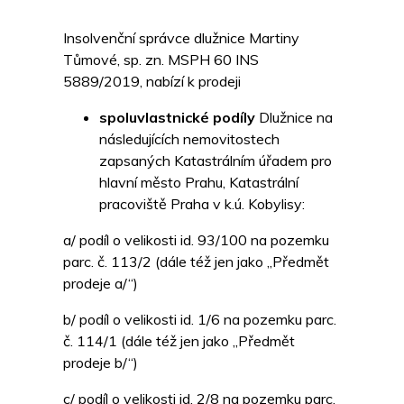
Insolvenční správce dlužnice Martiny
Tůmové, sp. zn. MSPH 60 INS
5889/2019, nabízí k prodeji
spoluvlastnické podíly
Dlužnice na
následujících nemovitostech
zapsaných Katastrálním úřadem pro
hlavní město Prahu, Katastrální
pracoviště Praha v k.ú. Kobylisy:
a/ podíl o velikosti id. 93/100 na pozemku
parc. č. 113/2 (dále též jen jako „Předmět
prodeje a/“)
b/ podíl o velikosti id. 1/6 na pozemku parc.
č. 114/1 (dále též jen jako „Předmět
prodeje b/“)
c/ podíl o velikosti id. 2/8 na pozemku parc.