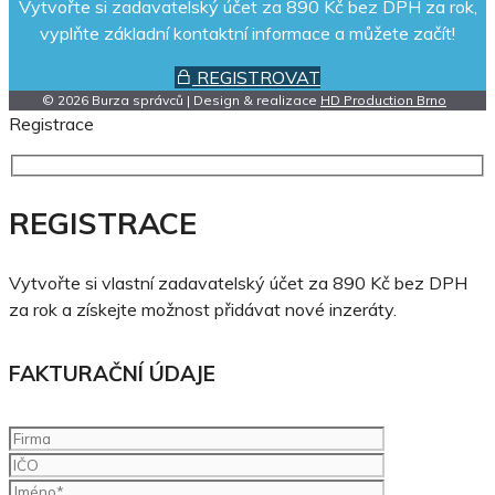
Vytvořte si zadavatelský účet za 890 Kč bez DPH za rok,
vyplňte základní kontaktní informace a můžete začít!
REGISTROVAT
© 2026 Burza správců | Design & realizace
HD Production Brno
Registrace
REGISTRACE
Vytvořte si vlastní zadavatelský účet za 890 Kč bez DPH
za rok a získejte možnost přidávat nové inzeráty.
FAKTURAČNÍ ÚDAJE