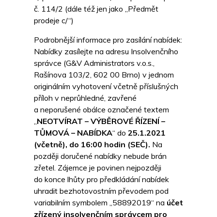
č. 114/2 (dále též jen jako „Předmět
prodeje c/“)
Podrobnější informace pro zasílání nabídek:
Nabídky zasílejte na adresu Insolvenčního
správce (G&V Administrators v.o.s.,
Rašínova 103/2, 602 00 Brno) v jednom
originálním vyhotovení včetně příslušných
příloh v neprůhledné, zavřené
a neporušené obálce označené textem
„
NEOTVÍRAT – VÝBĚROVÉ ŘÍZENÍ –
TŮMOVÁ – NABÍDKA
“ do
25.1.2021
(včetně), do 16:00 hodin (SEČ).
Na
později doručené nabídky nebude brán
zřetel. Zájemce je povinen nejpozději
do konce lhůty pro předkládání nabídek
uhradit bezhotovostním převodem pod
variabilním symbolem „58892019“ na
účet
zřízený insolvenčním správcem pro