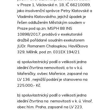
v Praze 1, Václavské n. 18, IČ 66210089,
jako insolvenční správce Petry Klatovské a
Vladimíra Klatovského, jejichž úpadek je
řešen oddlužením Městským soudem v
Praze pod sp.zn. MSPH 88 INS
10898/2017, prodává v exekutorské
dražbě pořádané soudním exekutorem
JUDr. Romanem Chaloupkou, Havlíčkova
329, Mělník, pod zn. 031EX 194/21
a) spoluvlastnický podíl o velikosti jedna
ideální čtvrtina nemovitosti, a to v k.ú.
Mařeničky, ovbec Mařenice, zapsané na
LV 136 , nejnižší podání je stanoveno na
225.000,- Kč.
b) spoluvlastnický podíl o velikosti jedna
ideální čtvrtina na nemovitosti v k. ú. Vinoř,
obec hl.m. Praha, zapsané na LV 223,