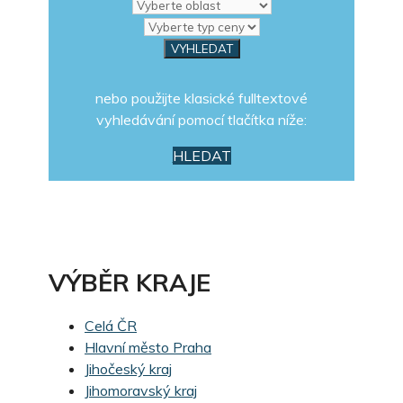
nebo použijte klasické fulltextové
vyhledávání pomocí tlačítka níže:
HLEDAT
VÝBĚR KRAJE
Celá ČR
Hlavní město Praha
Jihočeský kraj
Jihomoravský kraj