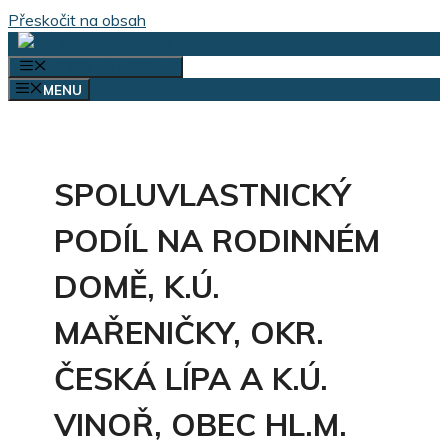
Přeskočit na obsah
VÝBĚR KATEGORIÍ
MENU
SPOLUVLASTNICKÝ
PODÍL NA RODINNÉM
DOMĚ, K.Ú.
MAŘENIČKY, OKR.
ČESKÁ LÍPA A K.Ú.
VINOŘ, OBEC HL.M.