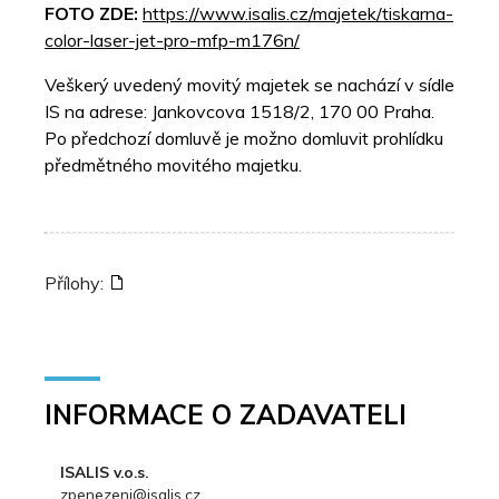
FOTO ZDE:
https://www.isalis.cz/majetek/tiskarna-
color-laser-jet-pro-mfp-m176n/
Veškerý uvedený movitý majetek se nachází v sídle
IS na adrese: Jankovcova 1518/2, 170 00 Praha.
Po předchozí domluvě je možno domluvit prohlídku
předmětného movitého majetku.
Přílohy:
INFORMACE O ZADAVATELI
ISALIS v.o.s.
zpenezeni@isalis.cz