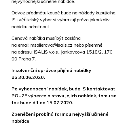
nejvýhodnější učiněné nabídce.
Odvoz předmětu koupě bude na náklady kupujícího.
IS i věřitelský výbor si vyhrazují právo jakoukoliv
nabídku odmítnout.
Cenová nabídka musí být zaslána
na email:
msailerova@isalis.cz
nebo písemně
na adresu: ISALIS v.o.s., Jankovcova 1518/2, 170
00 Praha 7.
Insolvenční správce přijímá nabídky
do 30.06.2020.
Po vyhodnocení nabídek, bude IS kontaktovat
POUZE výherce o stavu jejich nabídek, tomu se
tak bude dít do 15.07.2020.
Zpeněžení probíhá formou nejvyšší učiněné
nabídce.