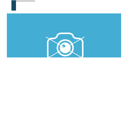
APPLE IPHONE 15 PRO 128GB – MODRÝ TITAN,
IMEI: 355551412212394
06.08.2026
31.12.2026
Celá ČR
12000 Kč