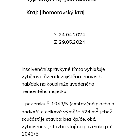
Kraj:
Jihomoravský kraj
24.04.2024
29.05.2024
Insolvenční správkyně tímto vyhlašuje
výběrové řízení k zajištění cenových
nabídek na koupi níže uvedeného
nemovitého majetku:
– pozemku č. 1043/5 (zastavěná plocha a
2
nádvoří) o celkové výměře 524 m
, jehož
součástí je stavba: bez čp/če, obč.
vybavenost, stavba stojí na pozemku p. č.
1043/5;