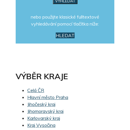
nebo použijte klasické fulltextové
vyhledávání pomocí tlačítka níže:
HLEDAT
VÝBĚR KRAJE
Celá ČR
Hlavní město Praha
Jihočeský kraj
Jihomoravský kraj
Karlovarský kraj
Kraj Vysočina