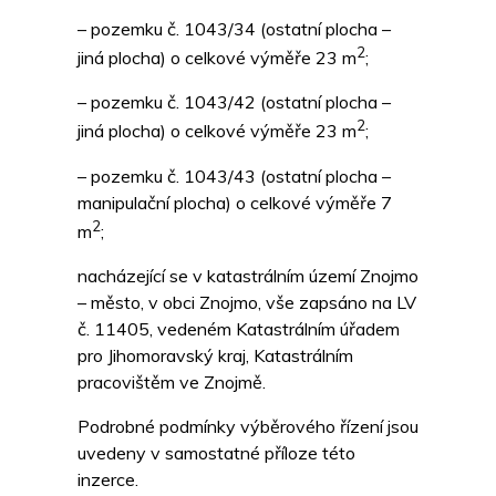
– pozemku č. 1043/34 (ostatní plocha –
2
jiná plocha) o celkové výměře 23 m
;
– pozemku č. 1043/42 (ostatní plocha –
2
jiná plocha) o celkové výměře 23 m
;
– pozemku č. 1043/43 (ostatní plocha –
manipulační plocha) o celkové výměře 7
2
m
;
nacházející se v katastrálním území Znojmo
– město, v obci Znojmo, vše zapsáno na LV
č. 11405, vedeném Katastrálním úřadem
pro Jihomoravský kraj, Katastrálním
pracovištěm ve Znojmě.
Podrobné podmínky výběrového řízení jsou
uvedeny v samostatné příloze této
inzerce.