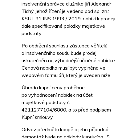
insolvenční správce dlužníka Jiří Alexandr
Tichý, jehož řízení je vedeno pod sp. zn.:
KSUL 91 INS 1993 / 2019, nabízí k prodeji
dále specifikované položky majetkové
podstaty.
Po obdržení souhlasu zástupce věřitelů
a insolvenčního soudu bude prodej
uskutečněn nejvýhodnější učiněné nabídce.
Cenová nabídka musí být vyplněna ve
webovém formuláři, který je uveden níže.
Úhrada kupní ceny proběhne
po vyhodnocení nabídek na účet
majetkové podstaty č.
4211277104/6800, a to před podpisem
Kupní smlouvy.
Odvoz předmětu koupě a jeho případná
demontáž bude na náklady kupujícího. IS