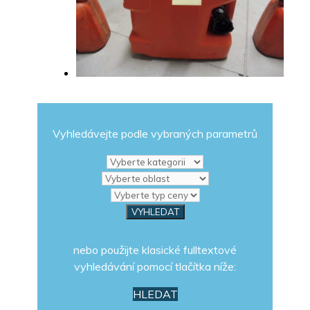
Vyhledávejte podle vybraných parametrů
nebo použijte klasické fulltextové
vyhledávání pomocí tlačítka níže:
HLEDAT