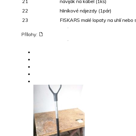
21
naviják na kabel (1ks)
22
hliníkové nájezdy (1pár)
23
FISKARS malé lopaty na uhlí nebo s
Přílohy: